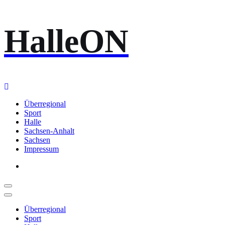
Zum
HalleON
Inhalt
springen
Überregional
Sport
Halle
Sachsen-Anhalt
Sachsen
Impressum
Überregional
Sport