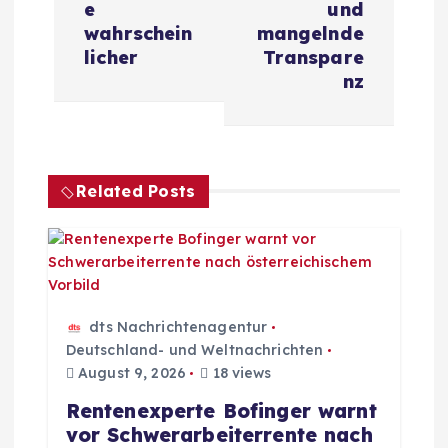
r
e
und
wahrschein
mangelnde
a
licher
Transpare
nz
g
s
Related Posts
n
a
v
dts Nachrichtenagentur
i
Deutschland- und Weltnachrichten
August 9, 2026
18 views
g
Rentenexperte Bofinger warnt
vor Schwerarbeiterrente nach