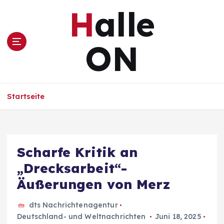
Z
Halle
u
m
I
ON
n
h
a
l
Startseite
t
s
p
r
i
Scharfe Kritik an
n
„Drecksarbeit“-
g
e
Äußerungen von Merz
n
dts Nachrichtenagentur
Deutschland- und Weltnachrichten
Juni 18, 2025