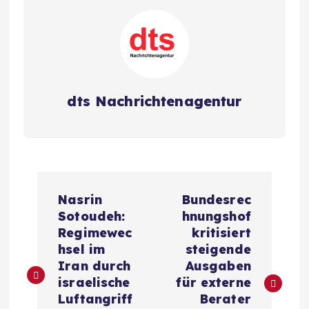
dts Nachrichtenagentur
B
Nasrin
Bundesrec
e
Sotoudeh:
hnungshof
Regimewec
kritisiert
i
hsel im
steigende
Iran durch
Ausgaben
t
israelische
für externe
Luftangriff
Berater