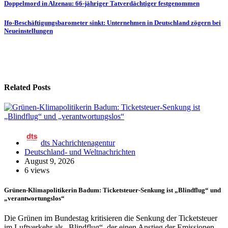
Beitragsnavigation
Doppelmord in Alzenau: 66-jähriger Tatverdächtiger festgenommen
Ifo-Beschäftigungsbarometer sinkt: Unternehmen in Deutschland zögern bei
Neueinstellungen
Related Posts
dts Nachrichtenagentur
Deutschland- und Weltnachrichten
August 9, 2026
6 views
Grünen-Klimapolitikerin Badum: Ticketsteuer-Senkung ist „Blindflug“ und
„verantwortungslos“
Die Grünen im Bundestag kritisieren die Senkung der Ticketsteuer
im Luftverkehr als „Blindflug“, der einen Anstieg der Emissionen