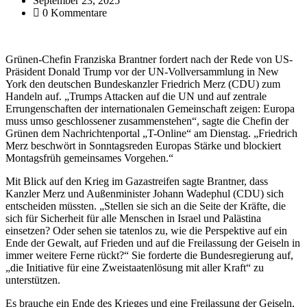
September 23, 2025
0 Kommentare
Grünen-Chefin Franziska Brantner fordert nach der Rede von US-
Präsident Donald Trump vor der UN-Vollversammlung in New
York den deutschen Bundeskanzler Friedrich Merz (CDU) zum
Handeln auf. „Trumps Attacken auf die UN und auf zentrale
Errungenschaften der internationalen Gemeinschaft zeigen: Europa
muss umso geschlossener zusammenstehen“, sagte die Chefin der
Grünen dem Nachrichtenportal „T-Online“ am Dienstag. „Friedrich
Merz beschwört in Sonntagsreden Europas Stärke und blockiert
Montagsfrüh gemeinsames Vorgehen.“
Mit Blick auf den Krieg im Gazastreifen sagte Brantner, dass
Kanzler Merz und Außenminister Johann Wadephul (CDU) sich
entscheiden müssten. „Stellen sie sich an die Seite der Kräfte, die
sich für Sicherheit für alle Menschen in Israel und Palästina
einsetzen? Oder sehen sie tatenlos zu, wie die Perspektive auf ein
Ende der Gewalt, auf Frieden und auf die Freilassung der Geiseln in
immer weitere Ferne rückt?“ Sie forderte die Bundesregierung auf,
„die Initiative für eine Zweistaatenlösung mit aller Kraft“ zu
unterstützen.
Es brauche ein Ende des Krieges und eine Freilassung der Geiseln,