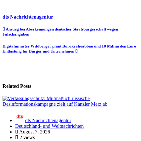
dts Nachrichtenagentur
Beitragsnavigation
Anstieg bei Aberkennungen deutscher Staatsbürgerschaft wegen
Falschangaben
Digitalminister Wildberger plant Bürokratieabbau und 10 Milliarden Euro
Entlastung für Bürger und Unternehmen
Related Posts
dts Nachrichtenagentur
Deutschland- und Weltnachrichten
August 7, 2026
2 views