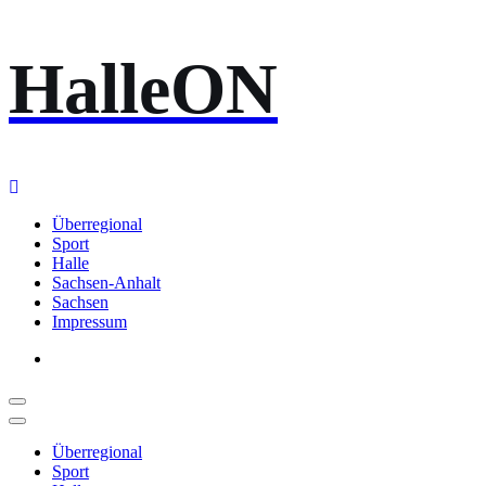
Zum
HalleON
Inhalt
springen
Überregional
Sport
Halle
Sachsen-Anhalt
Sachsen
Impressum
Überregional
Sport