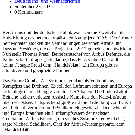
Deutschland- und Weltnachrichten
September 23, 2025
0 Kommentare
Bei Airbus und der deutschen Politik wachsen die Zweifel an der
Entwicklung des neuen europäischen Kampfjets FCAS. Der Grund:
Seit Monaten stocken die Verhandlungen zwischen Airbus und
Dassault Systèmes, die das Projekt seit 2017 gemeinsam entwickeln.
Nun stellt Thomas Pretzl, Betriebsratschef von Airbus Defence, die
Partnerschaft infrage: „Ich glaube, dass FCAS ohne Dassault
kommt“, sagte Pretzl dem „Handelsblatt“. „In Europa gibt es
attraktivere und geeignetere Partner.“
Das Future Combat Air System ist geplant als Verbund aus
Kampfjets und Drohnen. Es soll den Luftraum schützen und Europa
technologisch unabhängig von den USA halten. Die Lage ist akut:
Beinahe täglich verletzen russische Kampfjets den Nato-Luftraum
über der Ostsee. Entsprechend groß wird die Bedeutung von FCAS
von Industrievertretern und Politikern eingeschätzt. „Deutschland
und Europa brauchen ein Luftkampfsystem der nächsten
Generation, Airbus ist bereit, ein solches System zu entwickeln“,
sagte Michael Schöllhorn, Chef der Airbus-Rüstungssparte, dem
„Handelsblatt“.