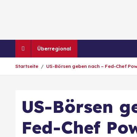
Z
u
m
I
n
h
Überregional
Sport
Halle
a
l
Startseite
US-Börsen geben nach – Fed-Chef Powe
t
s
p
r
US-Börsen g
i
n
g
Fed-Chef Pow
e
n