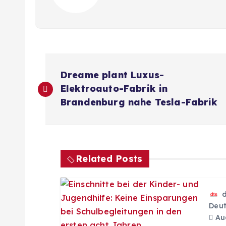
B
Dreame plant Luxus-
e
Elektroauto-Fabrik in
Brandenburg nahe Tesla-Fabrik
i
t
Related Posts
r
a
Deut
Aug