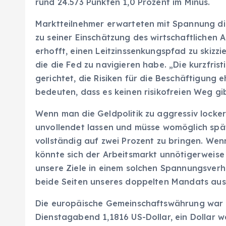
rund 24.573 Punkten 1,0 Prozent im Minus.
Marktteilnehmer erwarteten mit Spannung di
zu seiner Einschätzung des wirtschaftlichen A
erhofft, einen Leitzinssenkungspfad zu skizzie
die die Fed zu navigieren habe. „Die kurzfrist
gerichtet, die Risiken für die Beschäftigung e
bedeuten, dass es keinen risikofreien Weg gib
Wenn man die Geldpolitik zu aggressiv locke
unvollendet lassen und müsse womöglich spät
vollständig auf zwei Prozent zu bringen. Wenn
könnte sich der Arbeitsmarkt unnötigerweis
unsere Ziele in einem solchen Spannungsverh
beide Seiten unseres doppelten Mandats aus
Die europäische Gemeinschaftswährung war d
Dienstagabend 1,1816 US-Dollar, ein Dollar 