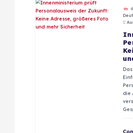
t
Deut
i
Aug
In
o
Pe
Ke
n
un
Das
Ein
Per
die
ver
Ges
Con