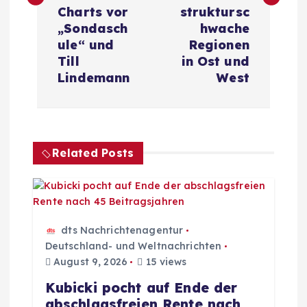
t
Charts vor
struktursc
r
„Sondasch
hwache
ule“ und
Regionen
a
Till
in Ost und
Lindemann
West
g
s
Related Posts
n
a
v
dts Nachrichtenagentur
Deutschland- und Weltnachrichten
i
August 9, 2026
15 views
Kubicki pocht auf Ende der
g
abschlagsfreien Rente nach