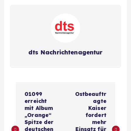
dts Nachrichtenagentur
B
01099
Ostbeauftr
e
erreicht
agte
mit Album
Kaiser
i
„Orange“
fordert
Spitze der
mehr
deutschen
Einsatz für