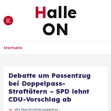
Z
Halle
u
m
I
ON
n
h
a
l
Startseite
t
s
p
r
i
Debatte um Passentzug
n
bei Doppelpass-
g
e
Straftätern – SPD lehnt
n
CDU-Vorschlag ab
dts Nachrichtenagentur