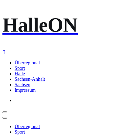
Zum
HalleON
Inhalt
springen
Überregional
Sport
Halle
Sachsen-Anhalt
Sachsen
Impressum
Überregional
Sport