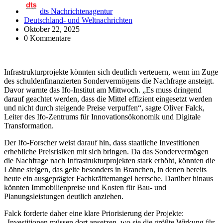
dts Nachrichtenagentur
Deutschland- und Weltnachrichten
Oktober 22, 2025
0 Kommentare
Infrastrukturprojekte könnten sich deutlich verteuern, wenn im Zuge
des schuldenfinanzierten Sondervermögens die Nachfrage ansteigt.
Davor warnte das Ifo-Institut am Mittwoch. „Es muss dringend
darauf geachtet werden, dass die Mittel effizient eingesetzt werden
und nicht durch steigende Preise verpuffen“, sagte Oliver Falck,
Leiter des Ifo-Zentrums für Innovationsökonomik und Digitale
Transformation.
Der Ifo-Forscher weist darauf hin, dass staatliche Investitionen
erhebliche Preisrisiken mit sich bringen. Da das Sondervermögen
die Nachfrage nach Infrastrukturprojekten stark erhöht, könnten die
Löhne steigen, das gelte besonders in Branchen, in denen bereits
heute ein ausgeprägter Fachkräftemangel herrsche. Darüber hinaus
könnten Immobilienpreise und Kosten für Bau- und
Planungsleistungen deutlich anziehen.
Falck forderte daher eine klare Priorisierung der Projekte:
„Investitionen müssen dort ansetzen, wo sie die größte Wirkung für