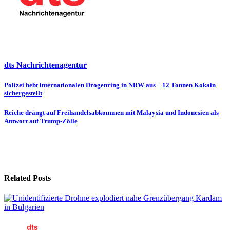
dts Nachrichtenagentur
Beitragsnavigation
Polizei hebt internationalen Drogenring in NRW aus – 12 Tonnen Kokain
sichergestellt
Reiche drängt auf Freihandelsabkommen mit Malaysia und Indonesien als
Antwort auf Trump-Zölle
Related Posts