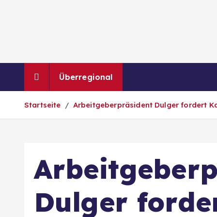
Z
u
m
I
n
h
Überregional
Sport
Halle
a
l
Startseite
Arbeitgeberpräsident Dulger fordert K
t
s
p
r
Arbeitgeberp
i
n
g
Dulger forde
e
n