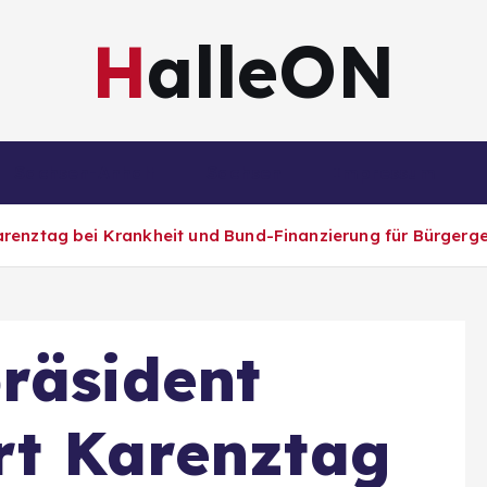
HalleON
Sachsen-Anhalt
Sachsen
Impressum
arenztag bei Krankheit und Bund-Finanzierung für Bürger
räsident
rt Karenztag