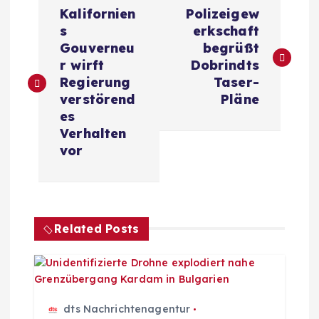
B
Kalifornien
Polizeigew
e
s
erkschaft
Gouverneu
begrüßt
i
r wirft
Dobrindts
Regierung
Taser-
t
verstörend
Pläne
es
r
Verhalten
vor
a
g
Related Posts
s
n
a
dts Nachrichtenagentur