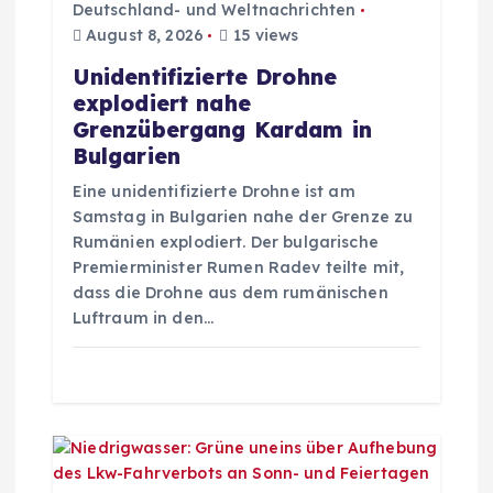
Deutschland- und Weltnachrichten
v
August 8, 2026
15 views
Unidentifizierte Drohne
i
explodiert nahe
Grenzübergang Kardam in
g
Bulgarien
Eine unidentifizierte Drohne ist am
a
Samstag in Bulgarien nahe der Grenze zu
Rumänien explodiert. Der bulgarische
t
Premierminister Rumen Radev teilte mit,
dass die Drohne aus dem rumänischen
i
Luftraum in den…
o
n