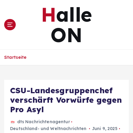
Z
Halle
u
m
I
ON
n
h
a
l
Startseite
t
s
p
r
i
CSU-Landesgruppenchef
n
verschärft Vorwürfe gegen
g
e
Pro Asyl
n
dts Nachrichtenagentur
Deutschland- und Weltnachrichten
Juni 9, 2025