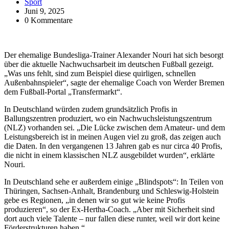
Sport
Juni 9, 2025
0 Kommentare
Der ehemalige Bundesliga-Trainer Alexander Nouri hat sich besorgt
über die aktuelle Nachwuchsarbeit im deutschen Fußball gezeigt.
„Was uns fehlt, sind zum Beispiel diese quirligen, schnellen
Außenbahnspieler“, sagte der ehemalige Coach von Werder Bremen
dem Fußball-Portal „Transfermarkt“.
In Deutschland würden zudem grundsätzlich Profis in
Ballungszentren produziert, wo ein Nachwuchsleistungszentrum
(NLZ) vorhanden sei. „Die Lücke zwischen dem Amateur- und dem
Leistungsbereich ist in meinen Augen viel zu groß, das zeigen auch
die Daten. In den vergangenen 13 Jahren gab es nur circa 40 Profis,
die nicht in einem klassischen NLZ ausgebildet wurden“, erklärte
Nouri.
In Deutschland sehe er außerdem einige „Blindspots“: In Teilen von
Thüringen, Sachsen-Anhalt, Brandenburg und Schleswig-Holstein
gebe es Regionen, „in denen wir so gut wie keine Profis
produzieren“, so der Ex-Hertha-Coach. „Aber mit Sicherheit sind
dort auch viele Talente – nur fallen diese runter, weil wir dort keine
Förderstrukturen haben.“