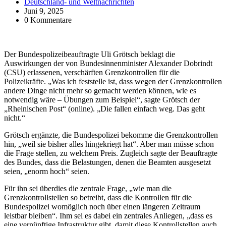
Deutschland- und Weltnachrichten
Juni 9, 2025
0 Kommentare
Der Bundespolizeibeauftragte Uli Grötsch beklagt die
Auswirkungen der von Bundesinnenminister Alexander Dobrindt
(CSU) erlassenen, verschärften Grenzkontrollen für die
Polizeikräfte. „Was ich feststelle ist, dass wegen der Grenzkontrollen
andere Dinge nicht mehr so gemacht werden können, wie es
notwendig wäre – Übungen zum Beispiel“, sagte Grötsch der
„Rheinischen Post“ (online). „Die fallen einfach weg. Das geht
nicht.“
Grötsch ergänzte, die Bundespolizei bekomme die Grenzkontrollen
hin, „weil sie bisher alles hingekriegt hat“. Aber man müsse schon
die Frage stellen, zu welchem Preis. Zugleich sagte der Beauftragte
des Bundes, dass die Belastungen, denen die Beamten ausgesetzt
seien, „enorm hoch“ seien.
Für ihn sei überdies die zentrale Frage, „wie man die
Grenzkontrollstellen so betreibt, dass die Kontrollen für die
Bundespolizei womöglich noch über einen längeren Zeitraum
leistbar bleiben“. Ihm sei es dabei ein zentrales Anliegen, „dass es
eine vernünftige Infrastruktur gibt, damit diese Kontrollstellen auch