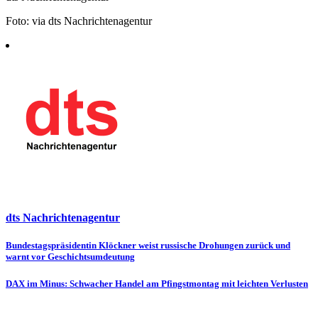
Foto: via dts Nachrichtenagentur
dts Nachrichtenagentur
Beitragsnavigation
Bundestagspräsidentin Klöckner weist russische Drohungen zurück und
warnt vor Geschichtsumdeutung
DAX im Minus: Schwacher Handel am Pfingstmontag mit leichten Verlusten