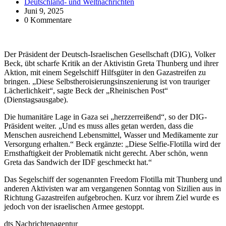
Deutschland- und Weltnachrichten
Juni 9, 2025
0 Kommentare
Der Präsident der Deutsch-Israelischen Gesellschaft (DIG), Volker
Beck, übt scharfe Kritik an der Aktivistin Greta Thunberg und ihrer
Aktion, mit einem Segelschiff Hilfsgüter in den Gazastreifen zu
bringen. „Diese Selbstheroisierungsinszenierung ist von trauriger
Lächerlichkeit“, sagte Beck der „Rheinischen Post“
(Dienstagsausgabe).
Die humanitäre Lage in Gaza sei „herzzerreißend“, so der DIG-
Präsident weiter. „Und es muss alles getan werden, dass die
Menschen ausreichend Lebensmittel, Wasser und Medikamente zur
Versorgung erhalten.“ Beck ergänzte: „Diese Selfie-Flotilla wird der
Ernsthaftigkeit der Problematik nicht gerecht. Aber schön, wenn
Greta das Sandwich der IDF geschmeckt hat.“
Das Segelschiff der sogenannten Freedom Flotilla mit Thunberg und
anderen Aktivisten war am vergangenen Sonntag von Sizilien aus in
Richtung Gazastreifen aufgebrochen. Kurz vor ihrem Ziel wurde es
jedoch von der israelischen Armee gestoppt.
dts Nachrichtenagentur