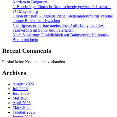
Kardam in Bulgarien
2. Bundesliga: Eintracht Braunschweig gewinnt 6:1 beim 1.
FC Magdeburg
Union kritisiert Klingbeils Pläne: Steueränderung für Vereine
könnte Ehrenamt schwächen
Niedrigwasser: Grüne uneins über Aufhebung des Lkw-
Fahrverbots an Sonn- und Feiertagen
Nach Sanierung: Pünktlichkeit auf Bahnstrecke Hamburg-
Berlin brichtein
Recent Comments
Es sind keine Kommentare vorhanden.
Archives
August 2026
Juli 2026
Juni 2026
Mai 2026
April 2026
März 2026
Februar 2026
Januar 2026