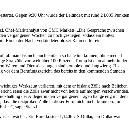
startet. Gegen 9:30 Uhr wurde der Leitindex mit rund 24.005 Punkte
anzl, Chef-Marktanalyst von CMC Markets. „Die Gespräche zwischen
den vergangenen Wochen zu hoch gestiegen, sodass ein bloßes
rt. Ein in der Nacht verkündeter bloßer Rahmen für ein
f, ob man das nicht auch einfach so hätte tun können, ohne medial
ge Strafzölle von weit über 100 Prozent. Trump ist einmal mehr in der
n Waren und Dienstleistungen sind komplex und langwierig. Bis
ung vor dem Berufungsgericht, das bereits in den kommenden Stunden
wichtiges Werkzeug verlieren, mit dem er bislang Zölle nach Belieben
Gericht, seien die Zölle zwar nicht von heute auf morgen verschwunden
 Zurückhaltung der Anleger in den vergangenen Tagen hänge eng mit dem
, dass die reziproken Zölle in dieser Form nicht mehr kommen. Im
isher“, sagte Stanzl.
 schwächer: Ein Euro kostete 1,1406 US-Dollar, ein Dollar war