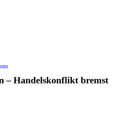
leger
en – Handelskonflikt bremst