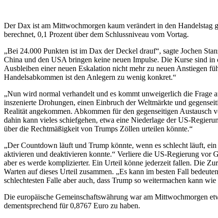
Der Dax ist am Mittwochmorgen kaum verändert in den Handelstag ge
berechnet, 0,1 Prozent über dem Schlussniveau vom Vortag.
„Bei 24.000 Punkten ist im Dax der Deckel drauf“, sagte Jochen St
China und den USA bringen keine neuen Impulse. Die Kurse sind in 
Ausbleiben einer neuen Eskalation nicht mehr zu neuen Anstiegen füh
Handelsabkommen ist den Anlegern zu wenig konkret.“
„Nun wird normal verhandelt und es kommt unweigerlich die Frage au
inszenierte Drohungen, einen Einbruch der Weltmärkte und gegenseiti
Realität angekommen. Abkommen für den gegenseitigen Austausch vo
dahin kann vieles schiefgehen, etwa eine Niederlage der US-Regier
über die Rechtmäßigkeit von Trumps Zöllen urteilen könnte.“
„Der Countdown läuft und Trump könnte, wenn es schlecht läuft, ein 
aktivieren und deaktivieren konnte.“ Verliere die US-Regierung vor 
aber es werde komplizierter. Ein Urteil könne jederzeit fallen. Die
Warten auf dieses Urteil zusammen. „Es kann im besten Fall bedeuten
schlechtesten Falle aber auch, dass Trump so weitermachen kann wie b
Die europäische Gemeinschaftswährung war am Mittwochmorgen etwas
dementsprechend für 0,8767 Euro zu haben.