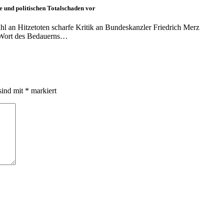
e und politischen Totalschaden vor
l an Hitzetoten scharfe Kritik an Bundeskanzler Friedrich Merz
n Wort des Bedauerns…
sind mit
*
markiert