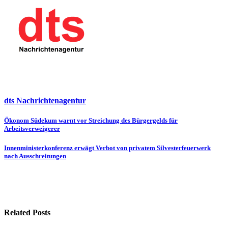
dts Nachrichtenagentur
Beitragsnavigation
Ökonom Südekum warnt vor Streichung des Bürgergelds für
Arbeitsverweigerer
Innenministerkonferenz erwägt Verbot von privatem Silvesterfeuerwerk
nach Ausschreitungen
Related Posts