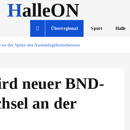
HalleON
Überregional
Sport
Halle
 an der Spitze des Auslandsgeheimdienstes
ird neuer BND-
hsel an der