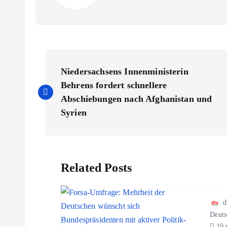
B
Niedersachsens Innenministerin
e
Behrens fordert schnellere
Abschiebungen nach Afghanistan und
i
Syrien
t
Related Posts
r
a
d
Deuts
10 