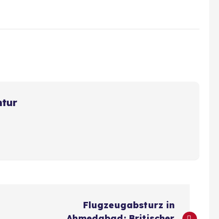
ntur
Flugzeugabsturz in
Ahmedabad: Britischer