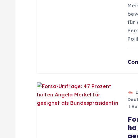
a
Mei
bev
v
für
Per
i
Poli
g
Con
a
t
Deut
i
Aug
Fo
o
ha
ge