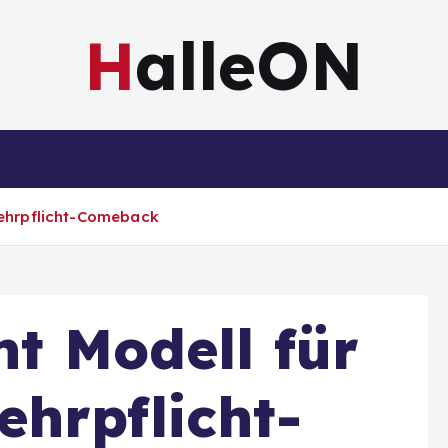
HalleON
Sachsen-Anhalt
Sachsen
Impressum
Wehrpflicht-Comeback
nt Modell für
hrpflicht-