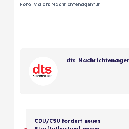
Foto: via dts Nachrichtenagentur
dts Nachrichtenage
B
CDU/CSU fordert neuen
Straftatbestand gegen