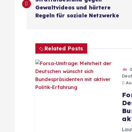
e
Gewaltvideos und härtere
i
Regeln für soziale Netzwerke
t
r
Related Posts
a
Deut
g
Aug
Fo
s
De
Bu
n
ak
Lau