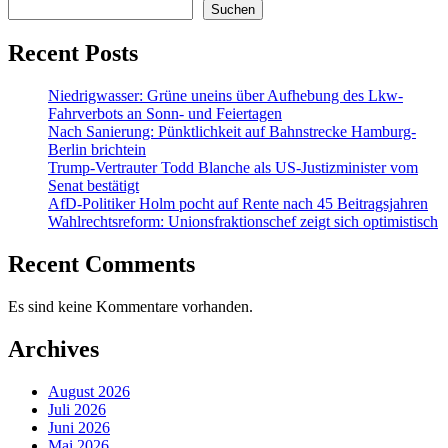
Suchen
Recent Posts
Niedrigwasser: Grüne uneins über Aufhebung des Lkw-
Fahrverbots an Sonn- und Feiertagen
Nach Sanierung: Pünktlichkeit auf Bahnstrecke Hamburg-
Berlin brichtein
Trump-Vertrauter Todd Blanche als US-Justizminister vom
Senat bestätigt
AfD-Politiker Holm pocht auf Rente nach 45 Beitragsjahren
Wahlrechtsreform: Unionsfraktionschef zeigt sich optimistisch
Recent Comments
Es sind keine Kommentare vorhanden.
Archives
August 2026
Juli 2026
Juni 2026
Mai 2026