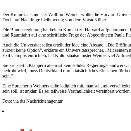
Der Kulturstaatsminister Wolfram Weimer wollte die Harvard-Universi
Doch auf Nachfrage bleibt wenig von dem Vorstoß über.
Die Bundesregierung hat keinen Kontakt zu Harvard aufgenommen, he
und Raumfahrt auf eine schriftliche Frage der Abgeordneten Paula Piec
Auch die Universität selbst erteilt der Idee eine Absage. „Die Eröffn
zurzeit keine Option“, erklärte ein Universitätssprecher. „Mit sein
Exil-Campus einrichten, hat Kulturstaatsminister Weimer viel Aufmerk
Sie kritisiert: „Klappern allein ist kein solides Regierungshandwerk. 
bedroht wird, muss Deutschland durch tatsächliches Einstehen für bed
sein.“
Eine Sprecherin Weimers teilte lediglich mit, man sei „mit verschi
sein soll, ist unklar. Es sei teilweise Vertraulichkeit vereinbart worden.
Foto: via dts Nachrichtenagentur