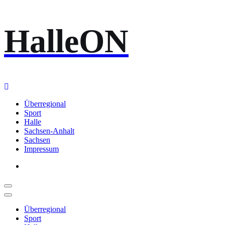
Zum
HalleON
Inhalt
springen
Überregional
Sport
Halle
Sachsen-Anhalt
Sachsen
Impressum
Überregional
Sport