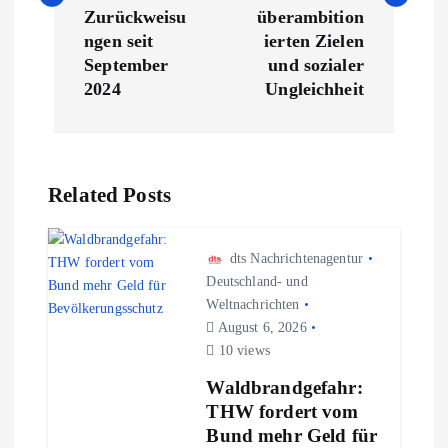
t
Zurückweisu
überambition
ngen seit
ierten Zielen
r
September
und sozialer
2024
Ungleichheit
a
g
Related Posts
s
n
dts Nachrichtenagentur
Deutschland- und
Weltnachrichten
a
August 6, 2026
10 views
v
Waldbrandgefahr:
i
THW fordert vom
Bund mehr Geld für