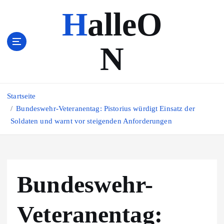
Z
HalleO
u
m
I
N
n
h
a
l
Startseite
t
s
Bundeswehr-Veteranentag: Pistorius würdigt Einsatz der
p
Soldaten und warnt vor steigenden Anforderungen
r
i
n
g
Bundeswehr-
e
n
Veteranentag: