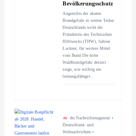
g
Bevölkerungsschutz
Angesichts der akuten
a
Brandgefahr in weiten Teilen
Deutschlands wirbt die
t
Präsidentin des Technischen
Hilfswerks (THW), Sabine
i
Lackner, für weitere Mittel
vom Bund.Die hohe
o
Waldbrandgefahr derzeit
zeige, wie wichtig ein
n
leistungsfähiger…
dts Nachrichtenagentur
Deutschland- und
Weltnachrichten