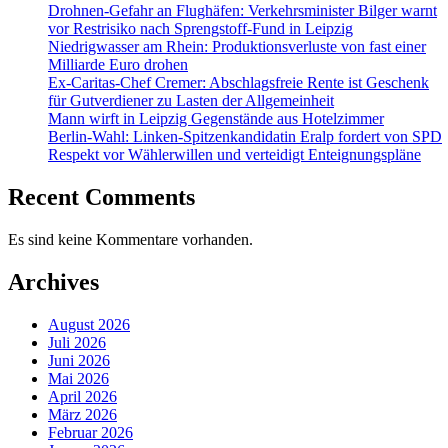
Drohnen-Gefahr an Flughäfen: Verkehrsminister Bilger warnt
vor Restrisiko nach Sprengstoff-Fund in Leipzig
Niedrigwasser am Rhein: Produktionsverluste von fast einer
Milliarde Euro drohen
Ex-Caritas-Chef Cremer: Abschlagsfreie Rente ist Geschenk
für Gutverdiener zu Lasten der Allgemeinheit
Mann wirft in Leipzig Gegenstände aus Hotelzimmer
Berlin-Wahl: Linken-Spitzenkandidatin Eralp fordert von SPD
Respekt vor Wählerwillen und verteidigt Enteignungspläne
Recent Comments
Es sind keine Kommentare vorhanden.
Archives
August 2026
Juli 2026
Juni 2026
Mai 2026
April 2026
März 2026
Februar 2026