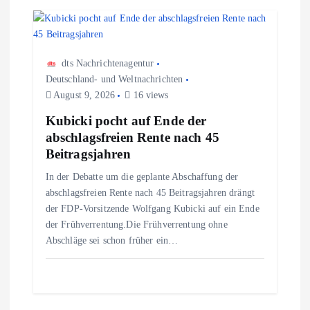
n
a
dts Nachrichtenagentur
v
Deutschland- und Weltnachrichten
August 9, 2026
16 views
i
Kubicki pocht auf Ende der
g
abschlagsfreien Rente nach 45
Beitragsjahren
a
In der Debatte um die geplante Abschaffung der
abschlagsfreien Rente nach 45 Beitragsjahren drängt
t
der FDP-Vorsitzende Wolfgang Kubicki auf ein Ende
der Frühverrentung.Die Frühverrentung ohne
i
Abschläge sei schon früher ein…
o