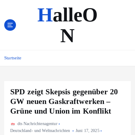
Z
HalleO
u
m
I
N
n
h
a
l
Startseite
t
s
p
r
i
SPD zeigt Skepsis gegenüber 20
n
GW neuen Gaskraftwerken –
g
e
Grüne und Union im Konflikt
n
dts Nachrichtenagentur
Deutschland- und Weltnachrichten
Juni 17, 2025