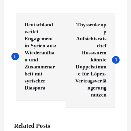
B
Deutschland
Thyssenkrup
e
weitet
p
Engagement
Aufsichtsrats
i
in Syrien aus:
chef
Wiederaufba
Russwurm
t
u und
könnte
Zusammenar
Doppelstimm
r
beit mit
e für López-
syrischer
Vertragsverlä
a
Diaspora
ngerung
nutzen
g
s
Related Posts