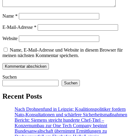
Name
*
E-Mail-Adresse
*
Website
Name, E-Mail-Adresse und Website in diesem Browser für
meinen nächsten Kommentar speichern.
Suchen
Suchen
Recent Posts
Nach Drohnenfund in Leipzig: Koalitionspolitiker fordern
Nato-Konsultationen und schärfere Sicherheitsmaßnahmen
Bericht: Siemens streicht hunderte Chef-Titel –
Konzernumbau zur One Tech Company beginnt
Bundesanwaltschaft übernimmt Ermittlungen zu