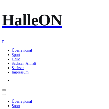
Zum
HalleON
Inhalt
springen
Überregional
Sport
Halle
Sachsen-Anhalt
Sachsen
Impressum
Überregional
Sport