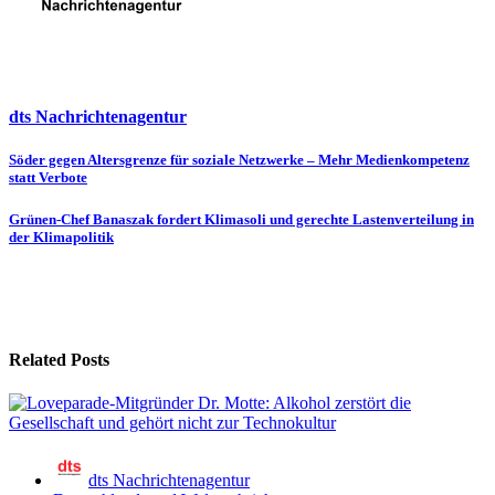
dts Nachrichtenagentur
Beitragsnavigation
Söder gegen Altersgrenze für soziale Netzwerke – Mehr Medienkompetenz
statt Verbote
Grünen-Chef Banaszak fordert Klimasoli und gerechte Lastenverteilung in
der Klimapolitik
Related Posts
dts Nachrichtenagentur