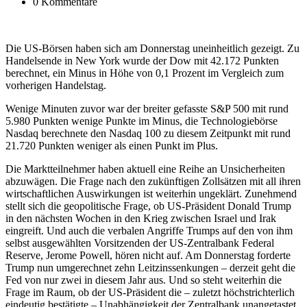
0 Kommentare
Die US-Börsen haben sich am Donnerstag uneinheitlich gezeigt. Zu
Handelsende in New York wurde der Dow mit 42.172 Punkten
berechnet, ein Minus in Höhe von 0,1 Prozent im Vergleich zum
vorherigen Handelstag.
Wenige Minuten zuvor war der breiter gefasste S&P 500 mit rund
5.980 Punkten wenige Punkte im Minus, die Technologiebörse
Nasdaq berechnete den Nasdaq 100 zu diesem Zeitpunkt mit rund
21.720 Punkten weniger als einen Punkt im Plus.
Die Marktteilnehmer haben aktuell eine Reihe an Unsicherheiten
abzuwägen. Die Frage nach den zukünftigen Zollsätzen mit all ihren
wirtschaftlichen Auswirkungen ist weiterhin ungeklärt. Zunehmend
stellt sich die geopolitische Frage, ob US-Präsident Donald Trump
in den nächsten Wochen in den Krieg zwischen Israel und Irak
eingreift. Und auch die verbalen Angriffe Trumps auf den von ihm
selbst ausgewählten Vorsitzenden der US-Zentralbank Federal
Reserve, Jerome Powell, hören nicht auf. Am Donnerstag forderte
Trump nun umgerechnet zehn Leitzinssenkungen – derzeit geht die
Fed von nur zwei in diesem Jahr aus. Und so steht weiterhin die
Frage im Raum, ob der US-Präsident die – zuletzt höchstrichterlich
eindeutig bestätigte – Unabhängigkeit der Zentralbank unangetastet