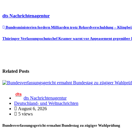
dts Nachrichtenagentur
Beitragsnavigation
Bundesministerien fordern Milliarden trotz Rekordverschuldung – Klingbei
Thüringer Verfassungsschutzchef Kramer warnt vor Appeasement gegenüber Ru
Related Posts
dts Nachrichtenagentur
Deutschland- und Weltnachrichten
August 6, 2026
5 views
Bundesverfassungsgericht ermahnt Bundestag zu zügiger Wahlprüfung