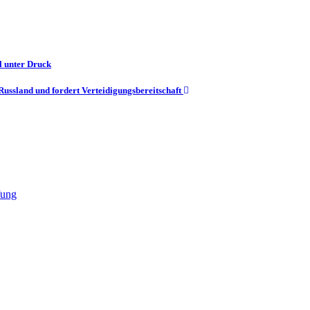
l unter Druck
ssland und fordert Verteidigungsbereitschaft