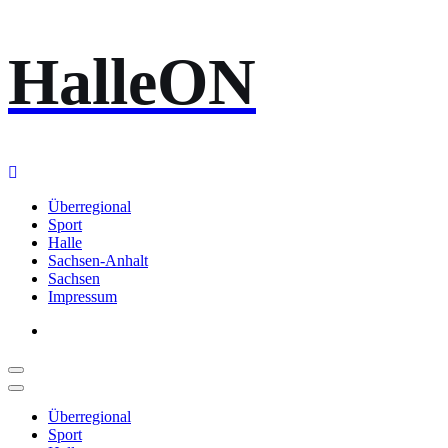
Zum
HalleON
Inhalt
springen
Überregional
Sport
Halle
Sachsen-Anhalt
Sachsen
Impressum
Überregional
Sport