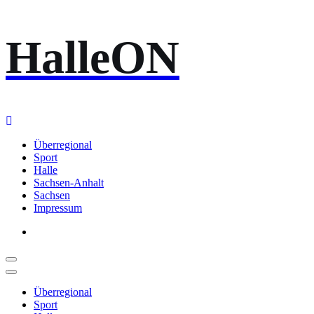
Zum
HalleON
Inhalt
springen
Überregional
Sport
Halle
Sachsen-Anhalt
Sachsen
Impressum
Überregional
Sport