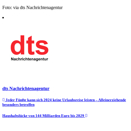
Foto: via dts Nachrichtenagentur
dts Nachrichtenagentur
Beitragsnavigation
Jeder Fünfte kann sich 2024 keine Urlaubsreise leisten – Alleinerziehende
besonders betroffen
Haushaltslücke von 144 Milliarden Euro bis 2029