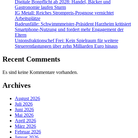
Digitale Bonpflicht ab 2028: Handel, Bäcker und
Gastronomie laufen Sturm
IG Metall: Reiches Strompreis-Prognose vernichtet
Arbeitsplätze
Badeunfälle: Schwimmmeister-Präsident Harzheim kritisiert
Smartphone-Nutzung und fordert mehr Engagement der
Eltern
Unionsfraktionschef Frei: Kein Spielraum für weitere
Steuerentlastungen über zehn Milliarden Euro hinaus
Recent Comments
Es sind keine Kommentare vorhanden.
Archives
August 2026
Juli 2026
Juni 2026
Mai 2026
April 2026
März 2026
Februar 2026
Januar 2026