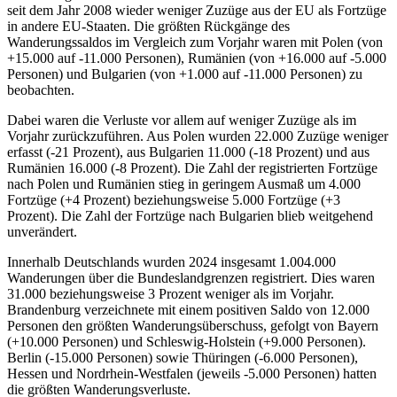
seit dem Jahr 2008 wieder weniger Zuzüge aus der EU als Fortzüge
in andere EU-Staaten. Die größten Rückgänge des
Wanderungssaldos im Vergleich zum Vorjahr waren mit Polen (von
+15.000 auf -11.000 Personen), Rumänien (von +16.000 auf -5.000
Personen) und Bulgarien (von +1.000 auf -11.000 Personen) zu
beobachten.
Dabei waren die Verluste vor allem auf weniger Zuzüge als im
Vorjahr zurückzuführen. Aus Polen wurden 22.000 Zuzüge weniger
erfasst (-21 Prozent), aus Bulgarien 11.000 (-18 Prozent) und aus
Rumänien 16.000 (-8 Prozent). Die Zahl der registrierten Fortzüge
nach Polen und Rumänien stieg in geringem Ausmaß um 4.000
Fortzüge (+4 Prozent) beziehungsweise 5.000 Fortzüge (+3
Prozent). Die Zahl der Fortzüge nach Bulgarien blieb weitgehend
unverändert.
Innerhalb Deutschlands wurden 2024 insgesamt 1.004.000
Wanderungen über die Bundeslandgrenzen registriert. Dies waren
31.000 beziehungsweise 3 Prozent weniger als im Vorjahr.
Brandenburg verzeichnete mit einem positiven Saldo von 12.000
Personen den größten Wanderungsüberschuss, gefolgt von Bayern
(+10.000 Personen) und Schleswig-Holstein (+9.000 Personen).
Berlin (-15.000 Personen) sowie Thüringen (-6.000 Personen),
Hessen und Nordrhein-Westfalen (jeweils -5.000 Personen) hatten
die größten Wanderungsverluste.