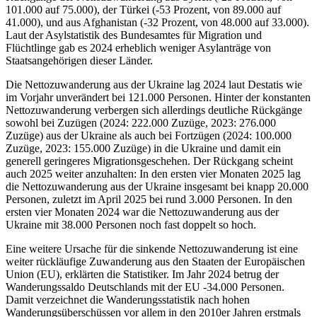
101.000 auf 75.000), der Türkei (-53 Prozent, von 89.000 auf
41.000), und aus Afghanistan (-32 Prozent, von 48.000 auf 33.000).
Laut der Asylstatistik des Bundesamtes für Migration und
Flüchtlinge gab es 2024 erheblich weniger Asylanträge von
Staatsangehörigen dieser Länder.
Die Nettozuwanderung aus der Ukraine lag 2024 laut Destatis wie
im Vorjahr unverändert bei 121.000 Personen. Hinter der konstanten
Nettozuwanderung verbergen sich allerdings deutliche Rückgänge
sowohl bei Zuzügen (2024: 222.000 Zuzüge, 2023: 276.000
Zuzüge) aus der Ukraine als auch bei Fortzügen (2024: 100.000
Zuzüge, 2023: 155.000 Zuzüge) in die Ukraine und damit ein
generell geringeres Migrationsgeschehen. Der Rückgang scheint
auch 2025 weiter anzuhalten: In den ersten vier Monaten 2025 lag
die Nettozuwanderung aus der Ukraine insgesamt bei knapp 20.000
Personen, zuletzt im April 2025 bei rund 3.000 Personen. In den
ersten vier Monaten 2024 war die Nettozuwanderung aus der
Ukraine mit 38.000 Personen noch fast doppelt so hoch.
Eine weitere Ursache für die sinkende Nettozuwanderung ist eine
weiter rückläufige Zuwanderung aus den Staaten der Europäischen
Union (EU), erklärten die Statistiker. Im Jahr 2024 betrug der
Wanderungssaldo Deutschlands mit der EU -34.000 Personen.
Damit verzeichnet die Wanderungsstatistik nach hohen
Wanderungsüberschüssen vor allem in den 2010er Jahren erstmals