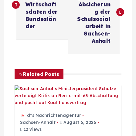
i
Wirtschaft
Absicherun
sdaten der
g der
t
Bundeslän
Schulsozial
der
arbeit in
r
Sachsen-
Anhalt
a
g
Related Posts
s
n
a
dts Nachrichtenagentur
v
Sachsen-Anhalt
August 6, 2026
12 views