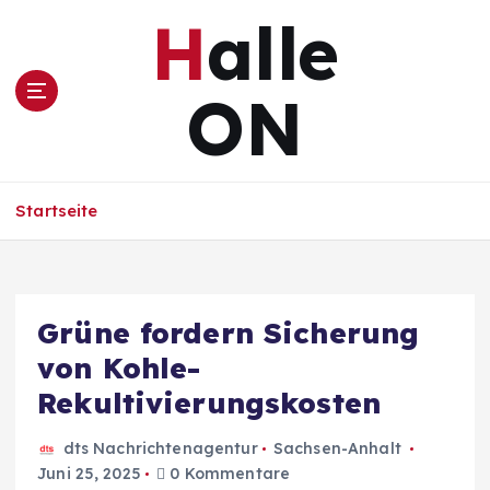
Z
Halle
u
m
I
ON
n
h
a
l
Startseite
t
s
p
r
i
Grüne fordern Sicherung
n
von Kohle-
g
e
Rekultivierungskosten
n
dts Nachrichtenagentur
Sachsen-Anhalt
Juni 25, 2025
0 Kommentare