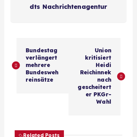
dts Nachrichtenagentur
B
Bundestag
Union
e
verlängert
kritisiert
mehrere
Heidi
i
Bundesweh
Reichinnek
reinsätze
nach
t
gescheitert
er PKGr-
r
Wahl
a
g
Related Posts