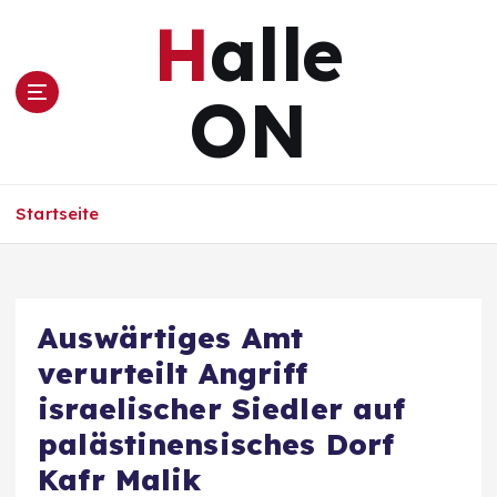
Z
Halle
u
m
I
ON
n
h
a
l
Startseite
t
s
p
r
i
Auswärtiges Amt
n
verurteilt Angriff
g
e
israelischer Siedler auf
n
palästinensisches Dorf
Kafr Malik