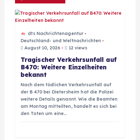
s
n
dts Nachrichtenagentur
a
Deutschland- und Weltnachrichten
August 10, 2026
12 views
v
Tragischer Verkehrsunfall auf
B470: Weitere Einzelheiten
i
bekannt
g
Nach dem tödlichen Verkehrsunfall auf
der B 470 bei Dietersheim hat die Polizei
weitere Details genannt. Wie die Beamten
a
am Montag mitteilten, handelt es sich bei
den Toten um eine…
t
i