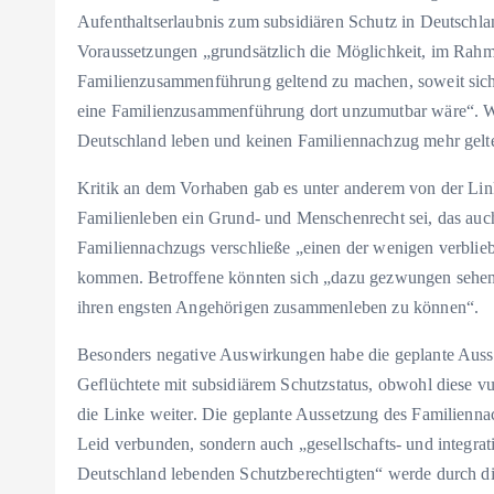
Aufenthaltserlaubnis zum subsidiären Schutz in Deutschland
Voraussetzungen „grundsätzlich die Möglichkeit, im Rah
Familienzusammenführung geltend zu machen, soweit sich 
eine Familienzusammenführung dort unzumutbar wäre“. Wie 
Deutschland leben und keinen Familiennachzug mehr gelt
Kritik an dem Vorhaben gab es unter anderem von der Link
Familienleben ein Grund- und Menschenrecht sei, das auch
Familiennachzugs verschließe „einen der wenigen verblie
kommen. Betroffene könnten sich „dazu gezwungen sehen, s
ihren engsten Angehörigen zusammenleben zu können“.
Besonders negative Auswirkungen habe die geplante Ausse
Geflüchtete mit subsidiärem Schutzstatus, obwohl diese vu
die Linke weiter. Die geplante Aussetzung des Familiennac
Leid verbunden, sondern auch „gesellschafts- und integrat
Deutschland lebenden Schutzberechtigten“ werde durch di