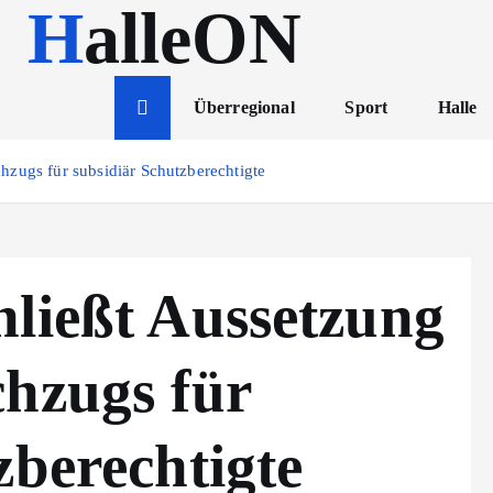
HalleON
Überregional
Sport
Halle
hzugs für subsidiär Schutzberechtigte
hließt Aussetzung
chzugs für
zberechtigte