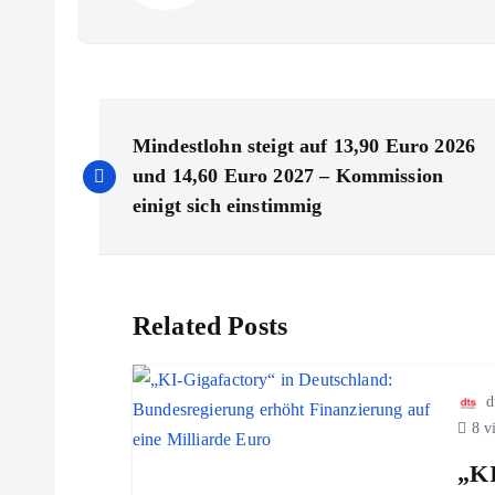
B
Mindestlohn steigt auf 13,90 Euro 2026
e
und 14,60 Euro 2027 – Kommission
einigt sich einstimmig
i
t
Related Posts
r
d
a
8 v
„KI