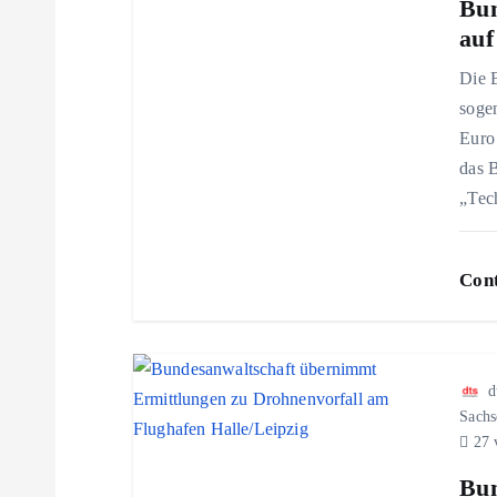
g
Bun
auf
s
Die B
soge
n
Euro 
das 
a
„Tec
v
Cont
i
g
d
Sachs
a
27 
Bun