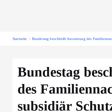
Z
u
m
I
n
h
Startseite
Bundestag beschließt Aussetzung des Familiennac
a
l
t
s
Bundestag besc
p
r
des Familienna
i
n
g
subsidiär Schut
e
n