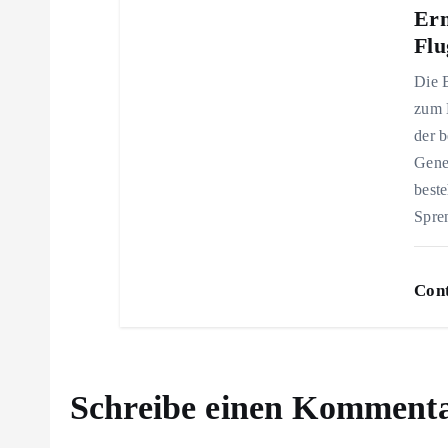
t
Erm
Flu
i
Die 
o
zum 
der 
n
Gene
beste
Spre
Cont
Schreibe einen Komment