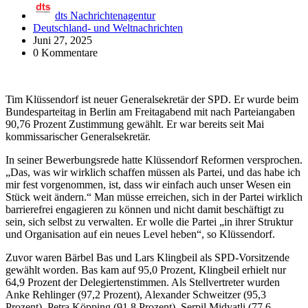
dts Nachrichtenagentur
Deutschland- und Weltnachrichten
Juni 27, 2025
0 Kommentare
Tim Klüssendorf ist neuer Generalsekretär der SPD. Er wurde beim
Bundesparteitag in Berlin am Freitagabend mit nach Parteiangaben
90,76 Prozent Zustimmung gewählt. Er war bereits seit Mai
kommissarischer Generalsekretär.
In seiner Bewerbungsrede hatte Klüssendorf Reformen versprochen.
„Das, was wir wirklich schaffen müssen als Partei, und das habe ich
mir fest vorgenommen, ist, dass wir einfach auch unser Wesen ein
Stück weit ändern.“ Man müsse erreichen, sich in der Partei wirklich
barrierefrei engagieren zu können und nicht damit beschäftigt zu
sein, sich selbst zu verwalten. Er wolle die Partei „in ihrer Struktur
und Organisation auf ein neues Level heben“, so Klüssendorf.
Zuvor waren Bärbel Bas und Lars Klingbeil als SPD-Vorsitzende
gewählt worden. Bas kam auf 95,0 Prozent, Klingbeil erhielt nur
64,9 Prozent der Delegiertenstimmen. Als Stellvertreter wurden
Anke Rehlinger (97,2 Prozent), Alexander Schweitzer (95,3
Prozent), Petra Köpping (91,8 Prozent), Serpil Midyatli (77,6