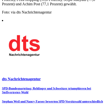
Prozent) und Achim Post (77,1 Prozent) gewählt.
Foto: via dts Nachrichtenagentur
dts Nachrichtenagentur
Beitragsnavigation
SPD-Bundesparteitag: Rehlinger und Schweitzer triumphieren bei
Stellvertreter-Wahl
Stephan Weil und Nancy Faeser bewerten SPD-Vorsitzwahl unterschiedlich