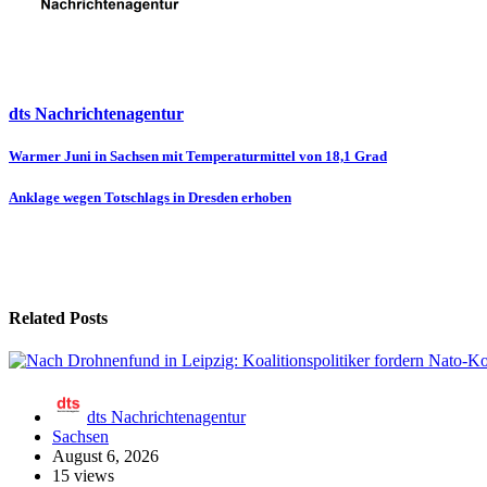
dts Nachrichtenagentur
Beitragsnavigation
Warmer Juni in Sachsen mit Temperaturmittel von 18,1 Grad
Anklage wegen Totschlags in Dresden erhoben
Related Posts
dts Nachrichtenagentur
Sachsen
August 6, 2026
15 views