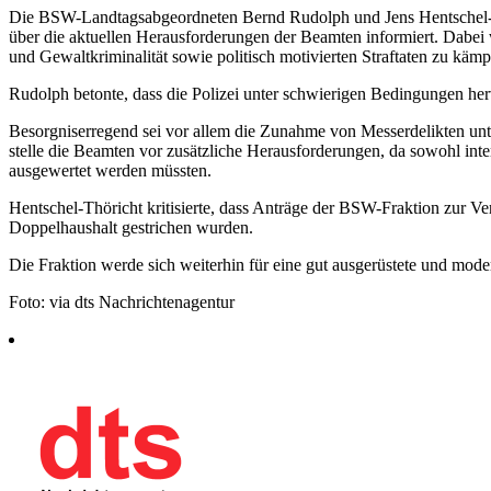
Die BSW-Landtagsabgeordneten Bernd Rudolph und Jens Hentschel-Th
über die aktuellen Herausforderungen der Beamten informiert. Dabei w
und Gewaltkriminalität sowie politisch motivierten Straftaten zu kämp
Rudolph betonte, dass die Polizei unter schwierigen Bedingungen herv
Besorgniserregend sei vor allem die Zunahme von Messerdelikten unte
stelle die Beamten vor zusätzliche Herausforderungen, da sowohl int
ausgewertet werden müssten.
Hentschel-Thöricht kritisierte, dass Anträge der BSW-Fraktion zur V
Doppelhaushalt gestrichen wurden.
Die Fraktion werde sich weiterhin für eine gut ausgerüstete und moder
Foto: via dts Nachrichtenagentur