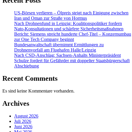
Recent Posts
US-Börsen verlieren – Ölpreis steigt nach Einigung zwischen
Iran und Oman zur Straße von Hormus
Nach Drohnenfund in Leipzig: Koalitionspolitiker fordern
Nato-Konsultationen und schärfere Sicherheitsmaßnahmen
Bericht: Siemens streicht hunderte Chef-Titel – Konzernumbau
zur One Tech Company beginnt
Bundesanwaltschaft übernimmt Ermittlungen zu
Drohnenvorfall am Flughafen Halle/Leipzig
Nach CSD-Anschlag: Sachsen-Anhalts Ministerpräsident
Schulze fordert für Gefährder mit doppelter Staatsbürgerschaft
Abschiebung
Recent Comments
Es sind keine Kommentare vorhanden.
Archives
August 2026
Juli 2026
Juni 2026
Mai 2026