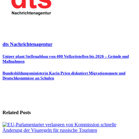
dts Nachrichtenagentur
Beitragsnavigation
Uniper plant Stellenabbau von 400 Vollzeitstellen bis 2026 – Gründe und
Maßnahmen
Bundesbildungsministerin Karin Prien diskutiert Migrationsquote und
Deutschkenntnisse an Schulen
Related Posts