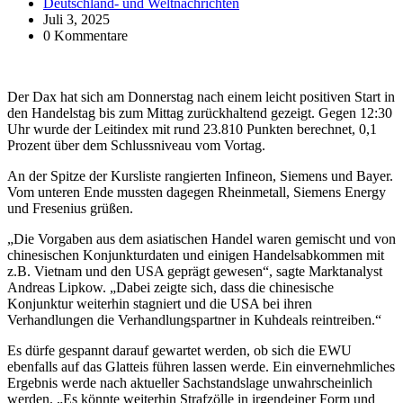
Deutschland- und Weltnachrichten
Juli 3, 2025
0 Kommentare
Der Dax hat sich am Donnerstag nach einem leicht positiven Start in
den Handelstag bis zum Mittag zurückhaltend gezeigt. Gegen 12:30
Uhr wurde der Leitindex mit rund 23.810 Punkten berechnet, 0,1
Prozent über dem Schlussniveau vom Vortag.
An der Spitze der Kursliste rangierten Infineon, Siemens und Bayer.
Vom unteren Ende mussten dagegen Rheinmetall, Siemens Energy
und Fresenius grüßen.
„Die Vorgaben aus dem asiatischen Handel waren gemischt und von
chinesischen Konjunkturdaten und einigen Handelsabkommen mit
z.B. Vietnam und den USA geprägt gewesen“, sagte Marktanalyst
Andreas Lipkow. „Dabei zeigte sich, dass die chinesische
Konjunktur weiterhin stagniert und die USA bei ihren
Verhandlungen die Verhandlungspartner in Kuhdeals reintreiben.“
Es dürfe gespannt darauf gewartet werden, ob sich die EWU
ebenfalls auf das Glatteis führen lassen werde. Ein einvernehmliches
Ergebnis werde nach aktueller Sachstandslage unwahrscheinlich
werden. „Es könnte weiterhin Strafzölle in irgendeiner Form und