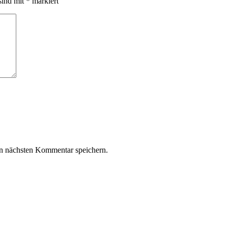
sind mit
*
markiert
n nächsten Kommentar speichern.