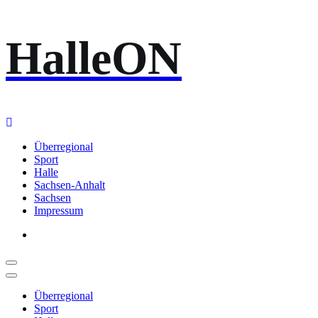
Zum
HalleON
Inhalt
springen
Überregional
Sport
Halle
Sachsen-Anhalt
Sachsen
Impressum
Überregional
Sport