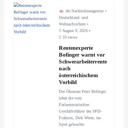
n
dts Nachrichtenagentur
a
Deutschland- und
Weltnachrichten
August 9, 2026
v
10 views
i
Rentenexperte
Bofinger warnt vor
g
Schwerarbeiterrente
nach
a
österreichischem
Vorbild
t
Der Ökonom Peter Bofinger
lehnt die vom
i
Parlamentarischen
Geschäftsführer der SPD-
o
Fraktion, Dirk Wiese, ins
Spiel gebrachte