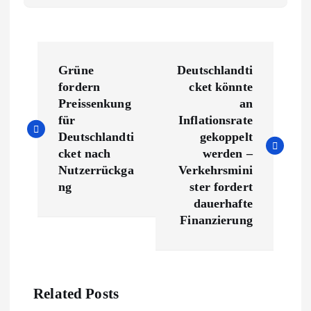
B
Grüne
Deutschlandti
e
fordern
cket könnte
Preissenkung
an
i
für
Inflationsrate
Deutschlandti
gekoppelt
t
cket nach
werden –
Nutzerrückga
Verkehrsmini
r
ng
ster fordert
dauerhafte
a
Finanzierung
g
s
Related Posts