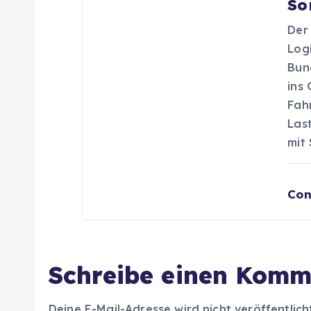
So
n
Der
Logi
Bun
ins
Fah
Las
mit 
Con
Schreibe einen Komm
Deine E-Mail-Adresse wird nicht veröffentlich