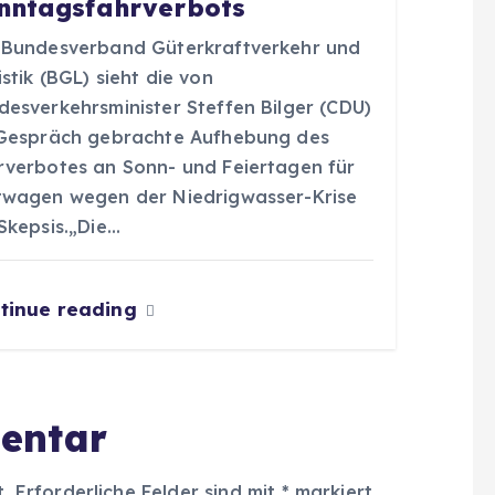
nntagsfahrverbots
 Bundesverband Güterkraftverkehr und
stik (BGL) sieht die von
desverkehrsminister Steffen Bilger (CDU)
 Gespräch gebrachte Aufhebung des
rverbotes an Sonn- und Feiertagen für
twagen wegen der Niedrigwasser-Krise
Skepsis.„Die…
tinue reading
entar
t.
Erforderliche Felder sind mit
*
markiert