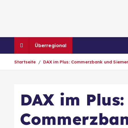
Z
u
m
I
n
h
Überregional
Sport
Halle
a
l
Startseite
DAX im Plus: Commerzbank und Siemens
t
s
p
r
DAX im Plus:
i
n
g
Commerzban
e
n