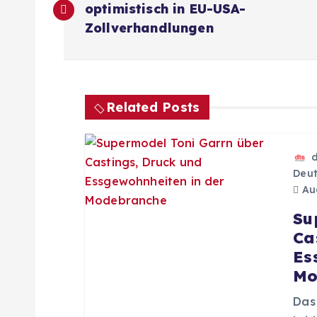
e
optimistisch in EU-USA-
Zollverhandlungen
i
t
Related Posts
r
a
Deut
Aug
g
Su
Ca
s
Es
Mo
n
Das