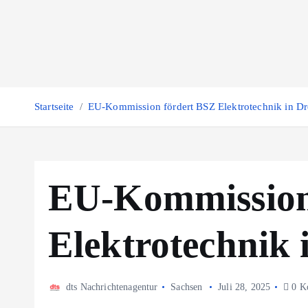
Z
u
m
I
n
h
Startseite
EU-Kommission fördert BSZ Elektrotechnik in D
a
l
t
s
EU-Kommission
p
r
Elektrotechnik 
i
n
g
e
dts Nachrichtenagentur
Sachsen
Juli 28, 2025
0 K
n