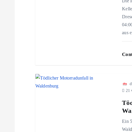
Die 
s
Kelle
Dres
n
04:0
aus 
a
v
Cont
i
g
d
21 
a
Töd
Wa
t
Ein 5
Wald