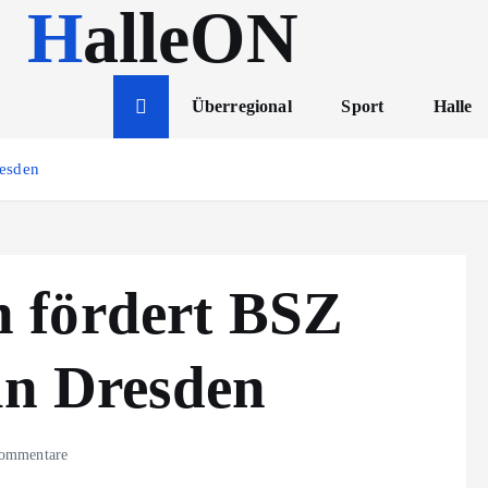
HalleON
Überregional
Sport
Halle
resden
 fördert BSZ
in Dresden
ommentare