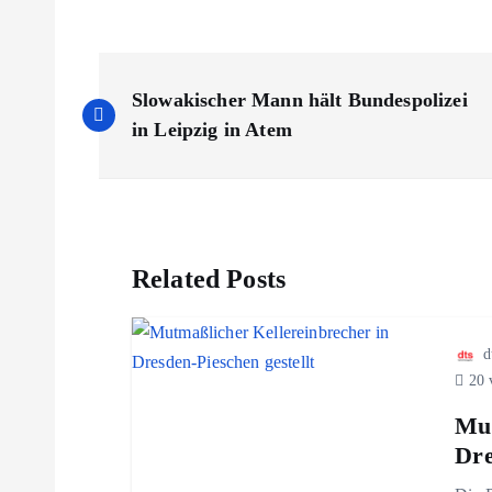
B
Slowakischer Mann hält Bundespolizei
e
in Leipzig in Atem
i
t
Related Posts
r
d
a
20 
Mut
g
Dre