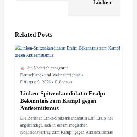
Lücken
a
g
Related Posts
s
n
dts Nachrichtenagentur
a
Deutschland- und Weltnachrichten
August 9, 2026
8 views
v
Linken-Spitzenkandidatin Eralp:
i
Bekenntnis zum Kampf gegen
Antisemitismus
g
Die Berliner Linke-Spitzenkandidatin Elif Eralp hat
angekündigt, sich in einem möglichen
a
Koalitionsvertrag zum Kampf gegen Antisemitismus