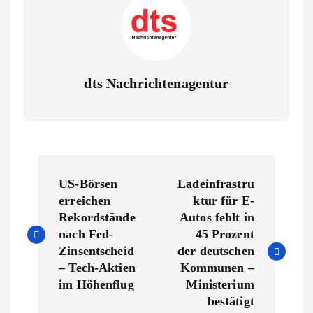
dts Nachrichtenagentur
B
US-Börsen
Ladeinfrastru
e
erreichen
ktur für E-
Rekordstände
Autos fehlt in
i
nach Fed-
45 Prozent
Zinsentscheid
der deutschen
t
– Tech-Aktien
Kommunen –
im Höhenflug
Ministerium
r
bestätigt