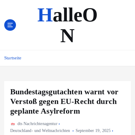
Z
HalleO
u
m
I
N
n
h
a
l
Startseite
t
s
p
r
i
Bundestagsgutachten warnt vor
n
Verstoß gegen EU-Recht durch
g
e
geplante Asylreform
n
dts Nachrichtenagentur
Deutschland- und Weltnachrichten
September 19, 2025