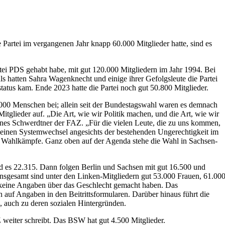
 Partei im vergangenen Jahr knapp 60.000 Mitglieder hatte, sind es
rtei PDS gehabt habe, mit gut 120.000 Mitgliedern im Jahr 1994. Bei
s hatten Sahra Wagenknecht und einige ihrer Gefolgsleute die Partei
tatus kam. Ende 2023 hatte die Partei noch gut 50.800 Mitglieder.
.000 Menschen bei; allein seit der Bundestagswahl waren es demnach
itglieder auf. „Die Art, wie wir Politik machen, und die Art, wie wir
nes Schwerdtner der FAZ. „Für die vielen Leute, die zu uns kommen,
 einen Systemwechsel angesichts der bestehenden Ungerechtigkeit im
n Wahlkämpfe. Ganz oben auf der Agenda stehe die Wahl in Sachsen-
ind es 22.315. Dann folgen Berlin und Sachsen mit gut 16.500 und
Insgesamt sind unter den Linken-Mitgliedern gut 53.000 Frauen, 61.00
r keine Angaben über das Geschlecht gemacht haben. Das
n auf Angaben in den Beitrittsformularen. Darüber hinaus führt die
 auch zu deren sozialen Hintergründen.
eiter schreibt. Das BSW hat gut 4.500 Mitglieder.