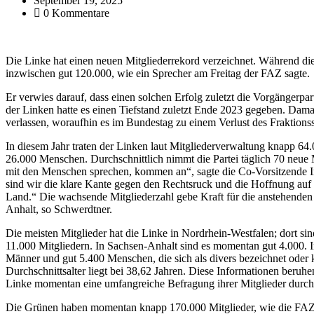
September 19, 2025
0 Kommentare
Die Linke hat einen neuen Mitgliederrekord verzeichnet. Während die
inzwischen gut 120.000, wie ein Sprecher am Freitag der FAZ sagte.
Er verwies darauf, dass einen solchen Erfolg zuletzt die Vorgängerpa
der Linken hatte es einen Tiefstand zuletzt Ende 2023 gegeben. Damal
verlassen, woraufhin es im Bundestag zu einem Verlust des Fraktionss
In diesem Jahr traten der Linken laut Mitgliederverwaltung knapp 64
26.000 Menschen. Durchschnittlich nimmt die Partei täglich 70 neue M
mit den Menschen sprechen, kommen an“, sagte die Co-Vorsitzende I
sind wir die klare Kante gegen den Rechtsruck und die Hoffnung auf
Land.“ Die wachsende Mitgliederzahl gebe Kraft für die anstehende
Anhalt, so Schwerdtner.
Die meisten Mitglieder hat die Linke in Nordrhein-Westfalen; dort s
11.000 Mitgliedern. In Sachsen-Anhalt sind es momentan gut 4.000. 
Männer und gut 5.400 Menschen, die sich als divers bezeichnet ode
Durchschnittsalter liegt bei 38,62 Jahren. Diese Informationen beruhe
Linke momentan eine umfangreiche Befragung ihrer Mitglieder durch,
Die Grünen haben momentan knapp 170.000 Mitglieder, wie die FAZ w