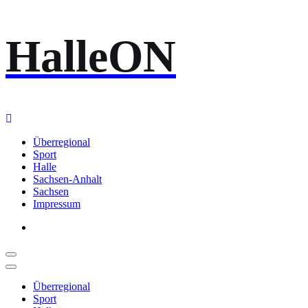
Zum
HalleON
Inhalt
springen
Überregional
Sport
Halle
Sachsen-Anhalt
Sachsen
Impressum
Überregional
Sport