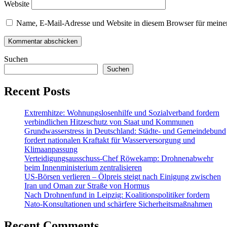
Website
Name, E-Mail-Adresse und Website in diesem Browser für meine
Suchen
Suchen
Recent Posts
Extremhitze: Wohnungslosenhilfe und Sozialverband fordern
verbindlichen Hitzeschutz von Staat und Kommunen
Grundwasserstress in Deutschland: Städte- und Gemeindebund
fordert nationalen Kraftakt für Wasserversorgung und
Klimaanpassung
Verteidigungsausschuss-Chef Röwekamp: Drohnenabwehr
beim Innenministerium zentralisieren
US-Börsen verlieren – Ölpreis steigt nach Einigung zwischen
Iran und Oman zur Straße von Hormus
Nach Drohnenfund in Leipzig: Koalitionspolitiker fordern
Nato-Konsultationen und schärfere Sicherheitsmaßnahmen
Recent Comments