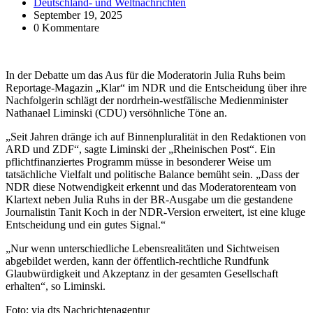
Deutschland- und Weltnachrichten
September 19, 2025
0 Kommentare
In der Debatte um das Aus für die Moderatorin Julia Ruhs beim
Reportage-Magazin „Klar“ im NDR und die Entscheidung über ihre
Nachfolgerin schlägt der nordrhein-westfälische Medienminister
Nathanael Liminski (CDU) versöhnliche Töne an.
„Seit Jahren dränge ich auf Binnenpluralität in den Redaktionen von
ARD und ZDF“, sagte Liminski der „Rheinischen Post“. Ein
pflichtfinanziertes Programm müsse in besonderer Weise um
tatsächliche Vielfalt und politische Balance bemüht sein. „Dass der
NDR diese Notwendigkeit erkennt und das Moderatorenteam von
Klartext neben Julia Ruhs in der BR-Ausgabe um die gestandene
Journalistin Tanit Koch in der NDR-Version erweitert, ist eine kluge
Entscheidung und ein gutes Signal.“
„Nur wenn unterschiedliche Lebensrealitäten und Sichtweisen
abgebildet werden, kann der öffentlich-rechtliche Rundfunk
Glaubwürdigkeit und Akzeptanz in der gesamten Gesellschaft
erhalten“, so Liminski.
Foto: via dts Nachrichtenagentur