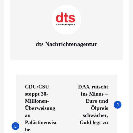
dts Nachrichtenagentur
B
CDU/CSU
DAX rutscht
e
stoppt 30-
ins Minus –
Millionen-
Euro und
i
Überweisung
Ölpreis
an
schwächer,
t
Palästinensisc
Gold legt zu
he