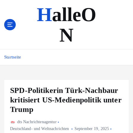
Z
HalleO
u
m
I
N
n
h
a
l
Startseite
t
s
p
r
i
SPD-Politikerin Türk-Nachbaur
n
kritisiert US-Medienpolitik unter
g
e
Trump
n
dts Nachrichtenagentur
Deutschland- und Weltnachrichten
September 19, 2025