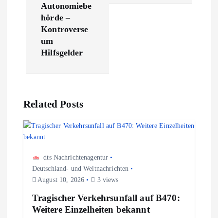
r
Autonomiebe
hörde –
a
Kontroverse
um
g
Hilfsgelder
s
n
Related Posts
a
v
dts Nachrichtenagentur
Deutschland- und Weltnachrichten
i
August 10, 2026
3 views
g
Tragischer Verkehrsunfall auf B470:
Weitere Einzelheiten bekannt