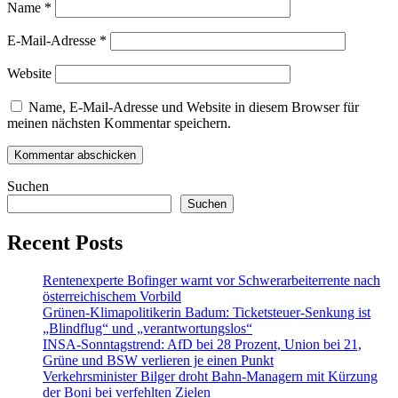
Name
*
E-Mail-Adresse
*
Website
Name, E-Mail-Adresse und Website in diesem Browser für
meinen nächsten Kommentar speichern.
Suchen
Suchen
Recent Posts
Rentenexperte Bofinger warnt vor Schwerarbeiterrente nach
österreichischem Vorbild
Grünen-Klimapolitikerin Badum: Ticketsteuer-Senkung ist
„Blindflug“ und „verantwortungslos“
INSA-Sonntagstrend: AfD bei 28 Prozent, Union bei 21,
Grüne und BSW verlieren je einen Punkt
Verkehrsminister Bilger droht Bahn-Managern mit Kürzung
der Boni bei verfehlten Zielen