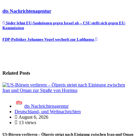
dts Nachrichtenagentur
Beitragsnavigation
Söder lehnt EU-Sanktionen gegen Israel ab – CSU stellt sich gegen EU-
Kommission
FDP-Politiker Johannes Vogel wechselt zur Lufthansa
Related Posts
dts Nachrichtenagentur
Deutschland- und Weltnachrichten
August 6, 2026
13 views
US-Börsen verlieren – Ölpreis steigt nach Einigung zwischen Iran und Oman