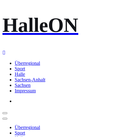
Zum
HalleON
Inhalt
springen
Überregional
Sport
Halle
Sachsen-Anhalt
Sachsen
Impressum
Überregional
Sport