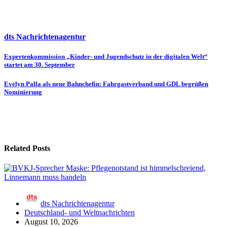
dts Nachrichtenagentur
Beitragsnavigation
Expertenkommission „Kinder- und Jugendschutz in der digitalen Welt“
startet am 30. September
Evelyn Palla als neue Bahnchefin: Fahrgastverband und GDL begrüßen
Nominierung
Related Posts
dts Nachrichtenagentur
Deutschland- und Weltnachrichten
August 10, 2026