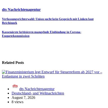
dts Nachrichtenagentur
Beitragsnavigation
Verfassungsrichterwahl: Union sucht kein Gespräch mit Linken laut
Reichinnek
Kassenärzte kritisieren mangelnde Einbindung in Corona-
Enquetekommission
Related Posts
dts Nachrichtenagentur
Deutschland- und Weltnachrichten
August 7, 2026
8 views