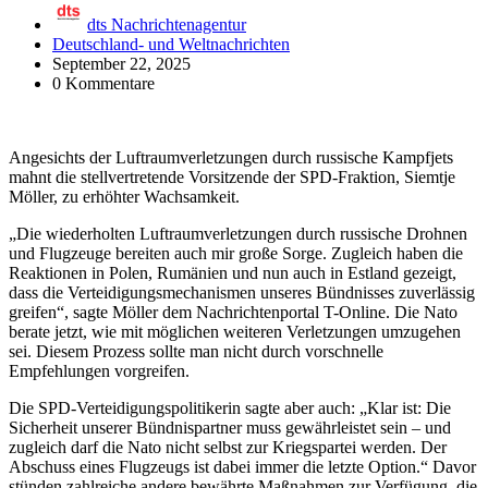
dts Nachrichtenagentur
Deutschland- und Weltnachrichten
September 22, 2025
0 Kommentare
Angesichts der Luftraumverletzungen durch russische Kampfjets
mahnt die stellvertretende Vorsitzende der SPD-Fraktion, Siemtje
Möller, zu erhöhter Wachsamkeit.
„Die wiederholten Luftraumverletzungen durch russische Drohnen
und Flugzeuge bereiten auch mir große Sorge. Zugleich haben die
Reaktionen in Polen, Rumänien und nun auch in Estland gezeigt,
dass die Verteidigungsmechanismen unseres Bündnisses zuverlässig
greifen“, sagte Möller dem Nachrichtenportal T-Online. Die Nato
berate jetzt, wie mit möglichen weiteren Verletzungen umzugehen
sei. Diesem Prozess sollte man nicht durch vorschnelle
Empfehlungen vorgreifen.
Die SPD-Verteidigungspolitikerin sagte aber auch: „Klar ist: Die
Sicherheit unserer Bündnispartner muss gewährleistet sein – und
zugleich darf die Nato nicht selbst zur Kriegspartei werden. Der
Abschuss eines Flugzeugs ist dabei immer die letzte Option.“ Davor
stünden zahlreiche andere bewährte Maßnahmen zur Verfügung, die