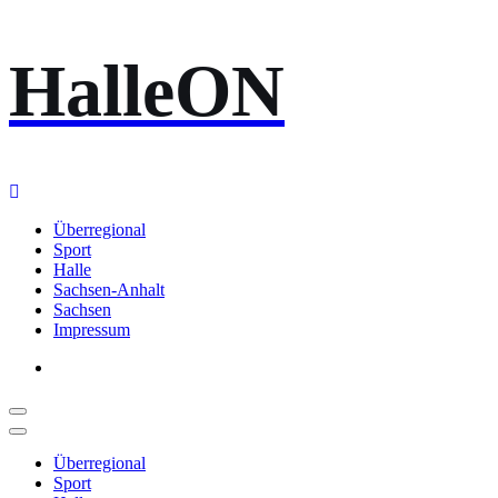
Zum
HalleON
Inhalt
springen
Überregional
Sport
Halle
Sachsen-Anhalt
Sachsen
Impressum
Überregional
Sport