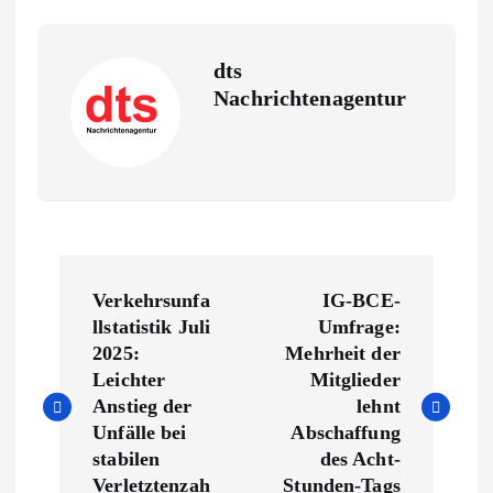
dts
Nachrichtenagentur
B
Verkehrsunfa
IG-BCE-
e
llstatistik Juli
Umfrage:
2025:
Mehrheit der
i
Leichter
Mitglieder
Anstieg der
lehnt
t
Unfälle bei
Abschaffung
stabilen
des Acht-
Verletztenzah
Stunden-Tags