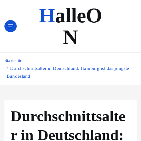
Z
HalleO
u
m
I
N
n
h
a
l
Startseite
t
s
Durchschnittsalter in Deutschland: Hamburg ist das jüngste
p
Bundesland
r
i
n
g
Durchschnittsalte
e
n
r in Deutschland: