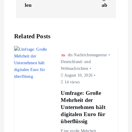
r
len
ab
a
g
Related Posts
s
n
dts Nachrichtenagentur
Deutschland- und
Weltnachrichten
a
August 10, 2026
14 views
v
Umfrage: Große
i
Mehrheit der
Unternehmen hält
g
digitalen Euro für
überflüssig
a
Eine große Mehrheit