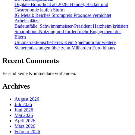
Digitale Bonpflicht ab 2028: Handel, Bäcker und
Gastronomie laufen Sturm
IG Metall: Reiches Strompreis-Prognose vernichtet
Arbeitsplätze
Badeunfälle: Schwimmmeister-Präsident Harzheim kritisiert
Smartphone-Nutzung und fordert mehr Engagement der
Eltern
Unionsfraktionschef Frei: Kein Spielraum für weitere
Steuerentlastungen über zehn Milliarden Euro hinaus
Recent Comments
Es sind keine Kommentare vorhanden.
Archives
August 2026
Juli 2026
Juni 2026
Mai 2026
April 2026
März 2026
Februar 2026