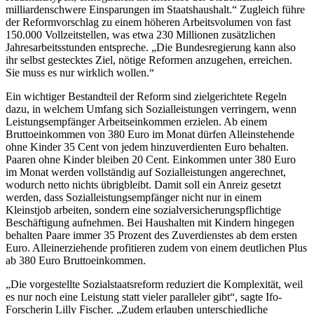
milliardenschwere Einsparungen im Staatshaushalt.“ Zugleich führe
der Reformvorschlag zu einem höheren Arbeitsvolumen von fast
150.000 Vollzeitstellen, was etwa 230 Millionen zusätzlichen
Jahresarbeitsstunden entspreche. „Die Bundesregierung kann also
ihr selbst gestecktes Ziel, nötige Reformen anzugehen, erreichen.
Sie muss es nur wirklich wollen.“
Ein wichtiger Bestandteil der Reform sind zielgerichtete Regeln
dazu, in welchem Umfang sich Sozialleistungen verringern, wenn
Leistungsempfänger Arbeitseinkommen erzielen. Ab einem
Bruttoeinkommen von 380 Euro im Monat dürfen Alleinstehende
ohne Kinder 35 Cent von jedem hinzuverdienten Euro behalten.
Paaren ohne Kinder bleiben 20 Cent. Einkommen unter 380 Euro
im Monat werden vollständig auf Sozialleistungen angerechnet,
wodurch netto nichts übrigbleibt. Damit soll ein Anreiz gesetzt
werden, dass Sozialleistungsempfänger nicht nur in einem
Kleinstjob arbeiten, sondern eine sozialversicherungspflichtige
Beschäftigung aufnehmen. Bei Haushalten mit Kindern hingegen
behalten Paare immer 35 Prozent des Zuverdienstes ab dem ersten
Euro. Alleinerziehende profitieren zudem von einem deutlichen Plus
ab 380 Euro Bruttoeinkommen.
„Die vorgestellte Sozialstaatsreform reduziert die Komplexität, weil
es nur noch eine Leistung statt vieler paralleler gibt“, sagte Ifo-
Forscherin Lilly Fischer. „Zudem erlauben unterschiedliche