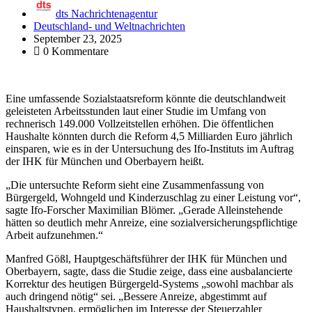
dts Nachrichtenagentur
Deutschland- und Weltnachrichten
September 23, 2025
0 Kommentare
Eine umfassende Sozialstaatsreform könnte die deutschlandweit
geleisteten Arbeitsstunden laut einer Studie im Umfang von
rechnerisch 149.000 Vollzeitstellen erhöhen. Die öffentlichen
Haushalte könnten durch die Reform 4,5 Milliarden Euro jährlich
einsparen, wie es in der Untersuchung des Ifo-Instituts im Auftrag
der IHK für München und Oberbayern heißt.
„Die untersuchte Reform sieht eine Zusammenfassung von
Bürgergeld, Wohngeld und Kinderzuschlag zu einer Leistung vor“,
sagte Ifo-Forscher Maximilian Blömer. „Gerade Alleinstehende
hätten so deutlich mehr Anreize, eine sozialversicherungspflichtige
Arbeit aufzunehmen.“
Manfred Gößl, Hauptgeschäftsführer der IHK für München und
Oberbayern, sagte, dass die Studie zeige, dass eine ausbalancierte
Korrektur des heutigen Bürgergeld-Systems „sowohl machbar als
auch dringend nötig“ sei. „Bessere Anreize, abgestimmt auf
Haushaltstypen, ermöglichen im Interesse der Steuerzahler