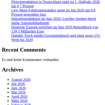
Fleischproduktion in Deutschland sinkt im 1. Halbjahr 2026
um 0,7 Prozent
Lkw-Maut-Fahrleistungsindex steigt im Juli 2026 um 0,8
Prozent gegenüber Juni
Industrieproduktion im Juni 2026: Leichter Anstieg durch
starke Automobilindustrie
Deutsche Exporte erreichen im Juni 2026 Rekordhoch von
139,3 Milliarden Euro
Daimler Truck meldet Gewinneinbruch und plant neues US-
Werk bis 2029
Recent Comments
Es sind keine Kommentare vorhanden.
Archives
August 2026
Juli 2026
Juni 2026
Mai 2026
April 2026
März 2026
Februar 2026