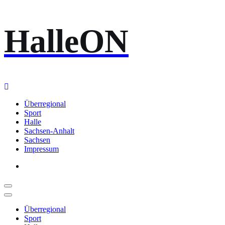
Zum
HalleON
Inhalt
springen
Überregional
Sport
Halle
Sachsen-Anhalt
Sachsen
Impressum
Überregional
Sport