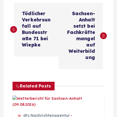
B
Tödlicher
Sachsen-
e
Verkehrsun
Anhalt
fall auf
setzt bei
i
Bundesstr
Fachkräfte
aße 71 bei
mangel
t
Wiepke
auf
Weiterbild
r
ung
a
g
Related Posts
s
n
dts Nachrichtenagentur