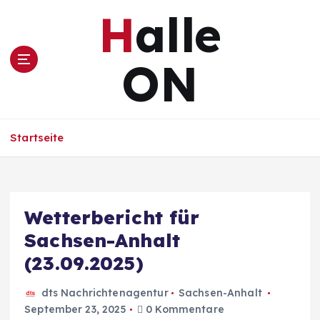
Z
Halle
u
m
I
ON
n
h
a
l
Startseite
t
s
p
r
i
Wetterbericht für
n
Sachsen-Anhalt
g
e
(23.09.2025)
n
dts Nachrichtenagentur
Sachsen-Anhalt
September 23, 2025
0 Kommentare