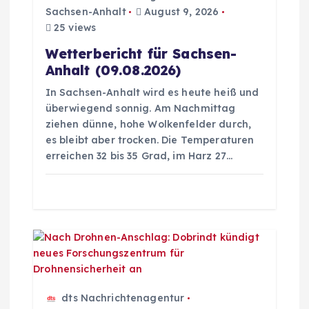
a
Sachsen-Anhalt
August 9, 2026
25 views
v
Wetterbericht für Sachsen-
Anhalt (09.08.2026)
i
In Sachsen-Anhalt wird es heute heiß und
überwiegend sonnig. Am Nachmittag
g
ziehen dünne, hohe Wolkenfelder durch,
es bleibt aber trocken. Die Temperaturen
a
erreichen 32 bis 35 Grad, im Harz 27…
t
i
o
n
dts Nachrichtenagentur